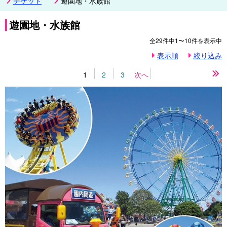
チケット
遊園地・水族館
遊園地・水族館
全
29
件中
1〜10
件を表示中
表示順
絞り込み
1
2
3
次へ
最
後
の
ペ
ー
ジ