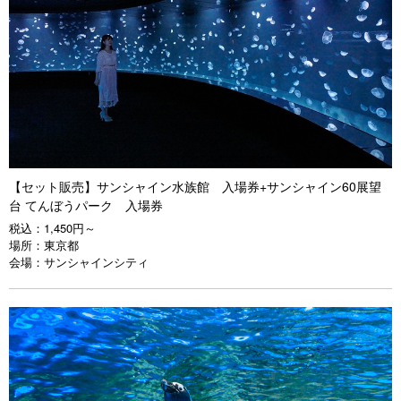
【セット販売】サンシャイン水族館 入場券+サンシャイン60展望
台 てんぼうパーク 入場券
税込：
1,450円～
場所：
東京都
会場：
サンシャインシティ