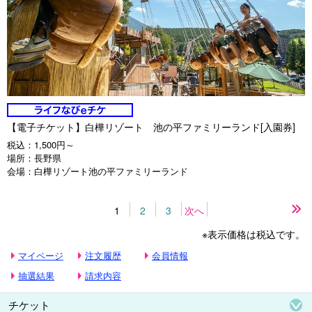
【電子チケット】白樺リゾート 池の平ファミリーランド[入園券]
税込：
1,500円～
場所：
長野県
会場：
白樺リゾート池の平ファミリーランド
1
2
3
次へ
最
後
※表示価格は税込です。
の
ペ
マイページ
注文履歴
会員情報
ー
ジ
抽選結果
請求内容
チケット