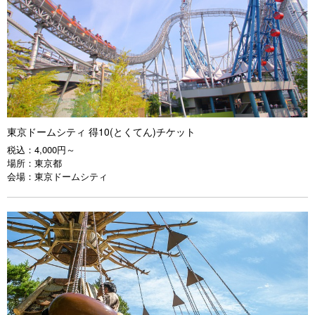
東京ドームシティ 得10(とくてん)チケット
税込：
4,000円～
場所：
東京都
会場：
東京ドームシティ