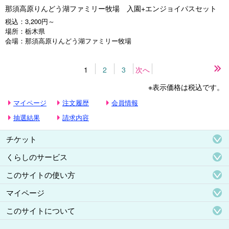
那須高原りんどう湖ファミリー牧場 入園+エンジョイパスセット
税込：
3,200円～
場所：
栃木県
会場：
那須高原りんどう湖ファミリー牧場
1
2
3
次へ
最
後
※表示価格は税込です。
の
ペ
マイページ
注文履歴
会員情報
ー
ジ
抽選結果
請求内容
チケット
くらしのサービス
このサイトの使い方
マイページ
このサイトについて