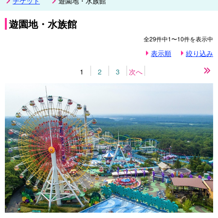
チケット
遊園地・水族館
遊園地・水族館
全
29
件中
1〜10
件を表示中
表示順
絞り込み
1
2
3
次へ
最
後
の
ペ
ー
ジ