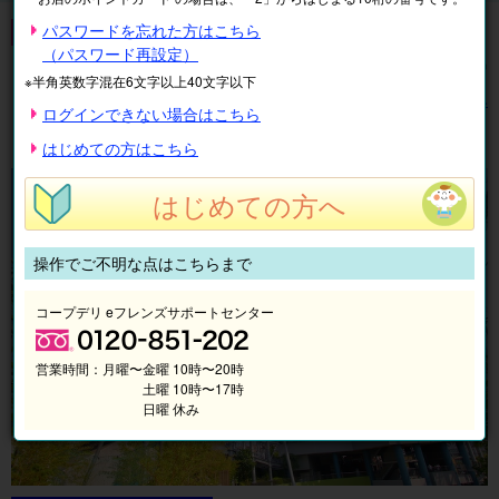
東京ドームシティ
パスワードを忘れた方はこちら
（パスワード再設定）
全
5
件中
1〜5
件を表示中
※半角英数字混在6文字以上40文字以下
表示順
絞り込み
ログインできない場合はこちら
1
はじめての方はこちら
はじめての方へ
操作でご不明な点はこちらまで
コープデリ eフレンズサポートセンター
営業時間：
月曜〜金曜 10時〜20時
土曜 10時〜17時
日曜 休み