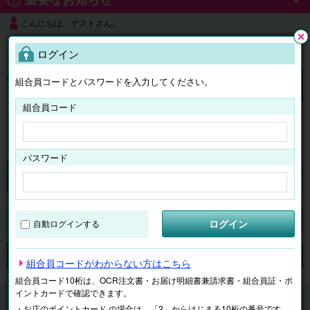
こんにちは、ゲストさん。
よくある質問
ログイン
閉じ
る
組合員コードとパスワードを入力してください。
ログイン
組合員コード
はじめての方へ
パスワード
チケット
マイページ
ログイン
自動ログインする
検索
場所で探す
ジャンルで探す
テーマで探す
組合員コードがわからない方はこちら
組合員コード10桁は、OCR注文書・お届け明細書兼請求書・組合員証・ポ
イントカードで確認できます。
チケット
東京ドームシティ
・お店のポイントカード の場合は、「2」からはじまる10桁の番号です。