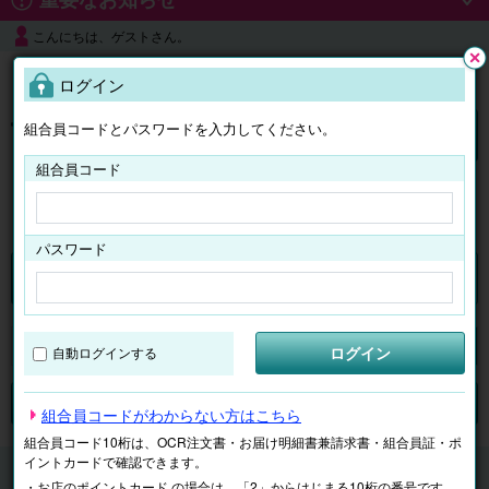
こんにちは、ゲストさん。
よくある質問
ログイン
閉じ
る
組合員コードとパスワードを入力してください。
ログイン
組合員コード
はじめての方へ
パスワード
チケット
マイページ
ログイン
自動ログインする
検索
場所で探す
ジャンルで探す
テーマで探す
組合員コードがわからない方はこちら
組合員コード10桁は、OCR注文書・お届け明細書兼請求書・組合員証・ポ
イントカードで確認できます。
チケット
東京ドームシティ
・お店のポイントカード の場合は、「2」からはじまる10桁の番号です。