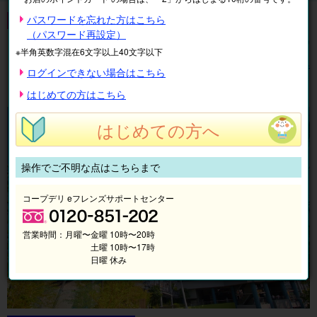
東京ドームシティ
パスワードを忘れた方はこちら
（パスワード再設定）
全
5
件中
1〜5
件を表示中
※半角英数字混在6文字以上40文字以下
表示順
絞り込み
ログインできない場合はこちら
1
はじめての方はこちら
はじめての方へ
操作でご不明な点はこちらまで
コープデリ eフレンズサポートセンター
営業時間：
月曜〜金曜 10時〜20時
土曜 10時〜17時
日曜 休み