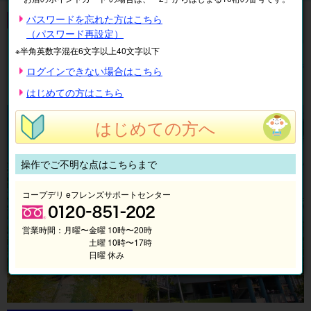
東京ドームシティ
パスワードを忘れた方はこちら
（パスワード再設定）
全
5
件中
1〜5
件を表示中
※半角英数字混在6文字以上40文字以下
表示順
絞り込み
ログインできない場合はこちら
1
はじめての方はこちら
はじめての方へ
操作でご不明な点はこちらまで
コープデリ eフレンズサポートセンター
営業時間：
月曜〜金曜 10時〜20時
土曜 10時〜17時
日曜 休み