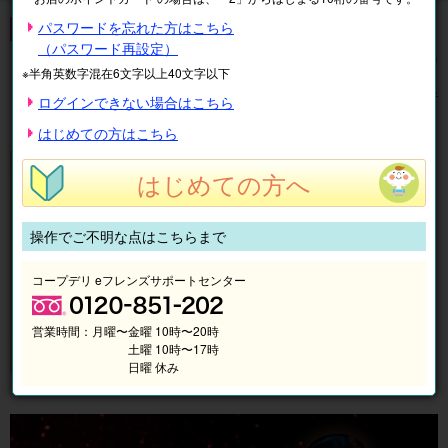
音楽
パスワードを忘れた方はこちら
（パスワード再設定）
全
39
件中
1〜10
件を表示中
※半角英数字混在6文字以上40文字以下
表示順
絞り込み
ログインできない場合はこちら
1
2
3
次へ
はじめての方はこちら
最
後
さだまさしコンサートツアー2026 神さま
の
はじめての方へ
の言うとおり
ペ
ー
ジ
税込：
11,000円～
操作でご不明な点はこちらまで
場所：
埼玉県
会場：
大宮ソニックシティ 大ホール
コープデリ eフレンズサポートセンター
営業時間：
月曜〜金曜 10時〜20時
土曜 10時〜17時
日曜 休み