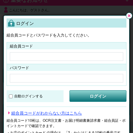
こんにちは、ゲストさん。
よくある質問
ログイン
閉じ
る
組合員コードとパスワードを入力してください。
ログイン
組合員コード
はじめての方へ
パスワード
チケット
マイページ
ログイン
自動ログインする
検索
場所で探す
ジャンルで探す
テーマで探す
組合員コードがわからない方はこちら
組合員コード10桁は、OCR注文書・お届け明細書兼請求書・組合員証・ポ
イントカードで確認できます。
チケット
音楽
・お店のポイントカード の場合は、「2」からはじまる10桁の番号です。