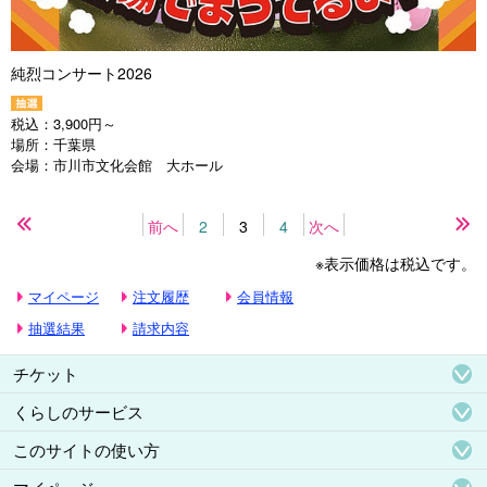
純烈コンサート2026
税込：
3,900円～
場所：
千葉県
会場：
市川市文化会館 大ホール
前へ
2
3
4
次へ
先
最
頭
後
※表示価格は税込です。
の
の
ペ
ペ
マイページ
注文履歴
会員情報
ー
ー
ジ
ジ
抽選結果
請求内容
チケット
くらしのサービス
このサイトの使い方