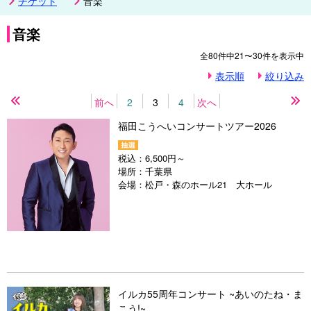
チケット
音楽
音楽
全
80
件中
21〜30
件を表示中
表示順
絞り込み
前へ
2
3
4
次へ
先
最
頭
後
福田こうへいコンサートツアー2026
の
の
ペ
ペ
ー
ー
税込：
6,500円～
ジ
ジ
場所：
千葉県
会場：
松戸・森のホール21 大ホール
イルカ55周年コンサート ~あいのたね・ま
こう!~