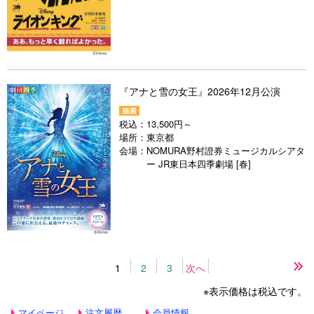
『アナと雪の女王』2026年12月公演
税込：
13,500円～
場所：
東京都
会場：
NOMURA野村證券ミュージカルシアタ
ー JR東日本四季劇場 [春]
1
2
3
次へ
最
後
※表示価格は税込です。
の
ペ
マイページ
注文履歴
会員情報