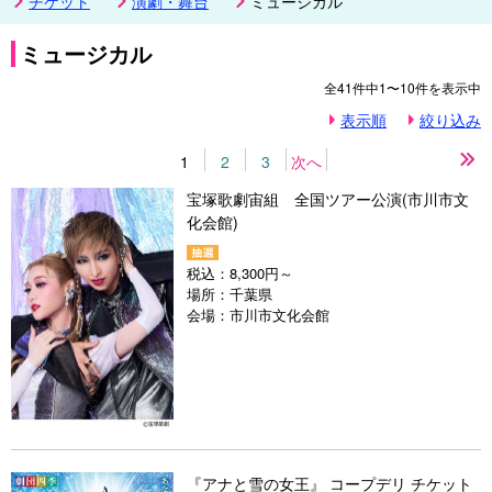
チケット
演劇・舞台
ミュージカル
ミュージカル
全
41
件中
1〜10
件を表示中
表示順
絞り込み
1
2
3
次へ
最
後
宝塚歌劇宙組 全国ツアー公演(市川市文
の
化会館)
ペ
ー
ジ
税込：
8,300円～
場所：
千葉県
会場：
市川市文化会館
『アナと雪の女王』 コープデリ チケット