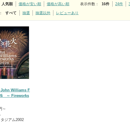
人気順
価格が安い順
価格が高い順
表示件数
：
16件
24件
：
すべて
抽選
抽選以外
レビューあり
hn Williams F
026 ～ Fireworks
0円～
県
タジアム2002