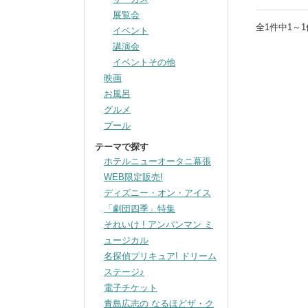
展覧会
全
1
件中
1～1
イベント
講演会
イベントその他
映画
お風呂
グルメ
プール
テーマで探す
ホテルニューオータニ幕張
WEB限定販売!
ディズニー・オン・アイス
「劇団四季」特集
それいけ ! アンパンマン ミ
ュージカル
名探偵プリキュア! ドリーム
ステージ♪
電子チケット
青島広志の なるほどザ・ク