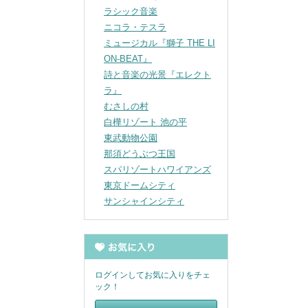
ラシック音楽
ニコラ・テスラ
ミュージカル『獅子 THE LI
ON-BEAT』
詩と音楽の光景『エレクト
ラ』
むさしの村
白樺リゾート 池の平
東武動物公園
那須どうぶつ王国
スパリゾートハワイアンズ
東京ドームシティ
サンシャインシティ
ログインしてお気に入りをチェ
ック！