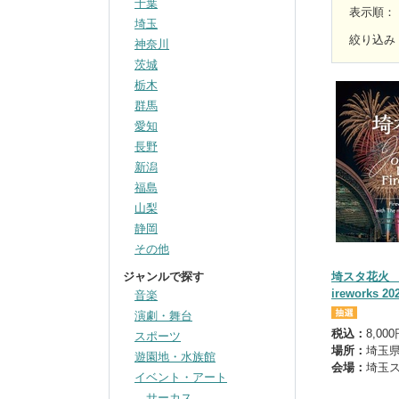
千葉
表示順
：
埼玉
絞り込み
神奈川
茨城
栃木
群馬
愛知
長野
新潟
福島
山梨
静岡
その他
ジャンルで探す
埼スタ花火 Jo
ireworks 2
音楽
演劇・舞台
税込：
8,00
スポーツ
場所：
埼玉
遊園地・水族館
会場：
埼玉ス
イベント・アート
サーカス