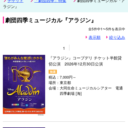
チケット
「劇団四季」特集
劇団四季ミュージカル『ア
ラジン』
劇団四季ミュージカル『アラジン』
全
5
件中
1〜5
件を表示中
表示順
絞り込み
1
『アラジン』コープデリ チケット半館貸
切公演 2026年12月30日公演
税込：
7,000円～
場所：
東京都
会場：
大同生命ミュージカルシアター 電通
四季劇場 [海]