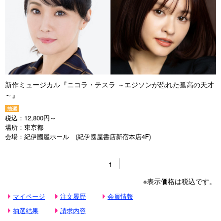
新作ミュージカル『ニコラ・テスラ ～エジソンが恐れた孤高の天才
～』
税込：
12,800円～
場所：
東京都
会場：
紀伊國屋ホール (紀伊國屋書店新宿本店4F)
1
※表示価格は税込です。
マイページ
注文履歴
会員情報
抽選結果
請求内容