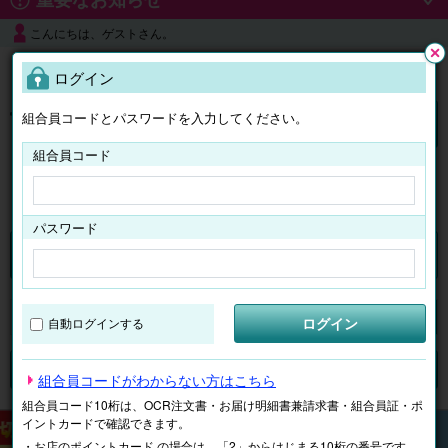
こんにちは、ゲストさん。
よくある質問
ログイン
閉じ
る
組合員コードとパスワードを入力してください。
ログイン
組合員コード
はじめての方へ
パスワード
チケット
マイページ
ログイン
自動ログインする
検索
場所で探す
ジャンルで探す
テーマで探す
組合員コードがわからない方はこちら
組合員コード10桁は、OCR注文書・お届け明細書兼請求書・組合員証・ポ
イントカードで確認できます。
・お店のポイントカード の場合は、「2」からはじまる10桁の番号です。